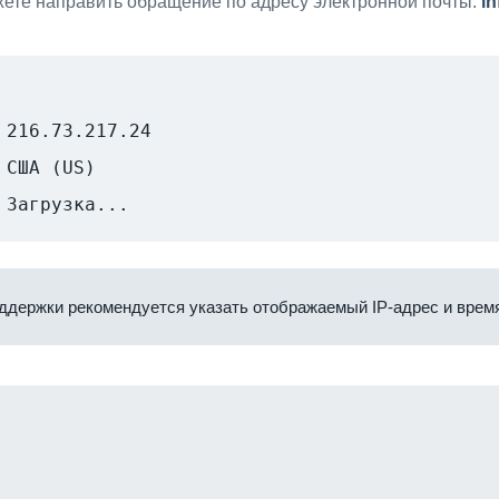
ете направить обращение по адресу электронной почты:
i
216.73.217.24
США (US)
Загрузка...
ддержки рекомендуется указать отображаемый IP-адрес и время