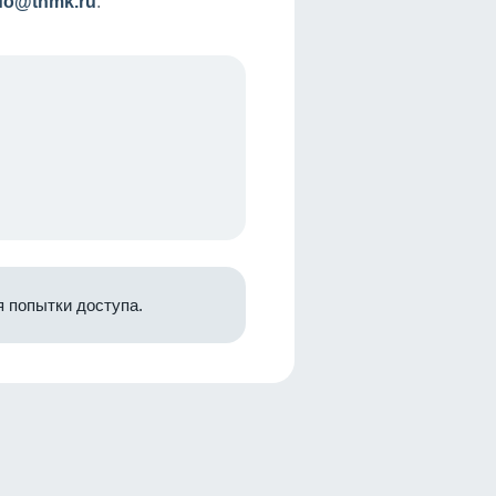
nfo@tnmk.ru
.
 попытки доступа.