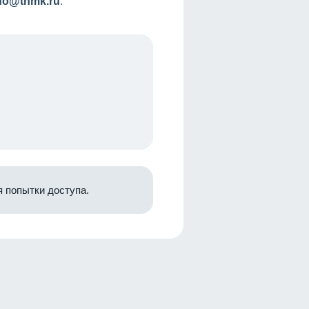
nfo@tnmk.ru
.
 попытки доступа.